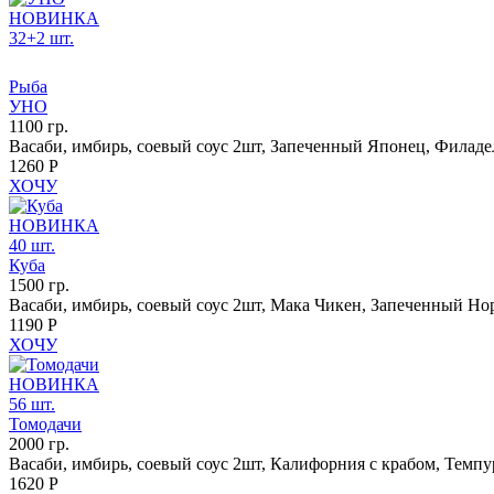
НОВИНКА
32+2 шт.
Рыба
УНО
1100 гр.
Васаби, имбирь, соевый соус 2шт, Запеченный Японец, Филаде
1260 Р
ХОЧУ
НОВИНКА
40 шт.
Куба
1500 гр.
Васаби, имбирь, соевый соус 2шт, Мака Чикен, Запеченный Но
1190 Р
ХОЧУ
НОВИНКА
56 шт.
Томодачи
2000 гр.
Васаби, имбирь, соевый соус 2шт, Калифорния с крабом, Темпур
1620 Р