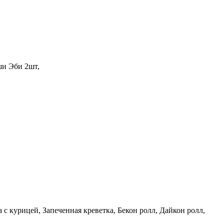
ши Эби 2шт,
с курицей, Запеченная креветка, Бекон ролл, Дайкон ролл,