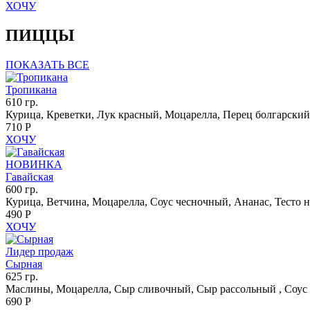
ХОЧУ
ПИЦЦЫ
ПОКАЗАТЬ ВСЕ
Тропикана
610 гр.
Курица, Креветки, Лук красный, Моцарелла, Перец болгарский 
710 Р
ХОЧУ
НОВИНКА
Гавайская
600 гр.
Курица, Ветчина, Моцарелла, Соус чесночный, Ананас, Тесто н
490 Р
ХОЧУ
Лидер продаж
Сырная
625 гр.
Маслины, Моцарелла, Сыр сливочный, Сыр рассольный , Соус п
690 Р