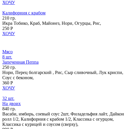
ХОЧУ
Калифорния с крабом
210 гр.
Икра Тобико, Краб, Майонез, Нори, Огурцы, Рис,
250 Р
ХОЧУ
Мясо
8 шт.
Запеченная Пеппа
250 гр.
Нори, Перец болгарский , Рис, Сыр сливочный, Лук криспи,
Соус с беконом,
360 Р
ХОЧУ
32 шт.
На двоих
840 гр.
Васаби, имбирь, соевый соус 2шт, Филадельфия лайт, Дайкон
ролл 1/2, Калифорния с крабом 1/2, Классика с огурцом,
Классика с курицей и соусом (сверху),