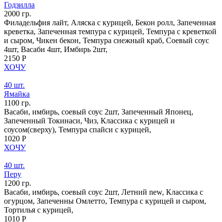
Годзилла
2000 гр.
Филадельфия лайт, Аляска с курицей, Бекон ролл, Запеченная
креветка, Запеченная темпура с курицей, Темпура с креветкой
и сыром, Чикен бекон, Темпура снежный краб, Соевый соус
4шт, Васаби 4шт, Имбирь 2шт,
2150 Р
ХОЧУ
40 шт.
Ямайка
1100 гр.
Васаби, имбирь, соевый соус 2шт, Запеченный Японец,
Запеченный Токинаси, Чиз, Классика с курицей и
соусом(сверху), Темпура спайси с курицей,
1020 Р
ХОЧУ
40 шт.
Перу
1200 гр.
Васаби, имбирь, соевый соус 2шт, Летний new, Классика с
огурцом, Запеченны Омлетто, Темпура с курицей и сыром,
Тортилья с курицей,
1010 Р