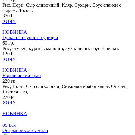
Рис, Нори, Сыр сливочный, Кляр, Сухари, Соус спайси с
сыром, Лосось,
370 Р
ХОЧУ
НОВИНКА
Гункан в огурце с курицей
60 гр.
Рис, огурец, курица, майонез, лук криспи, соус терияки,
120 Р
ХОЧУ
НОВИНКА
Европейский краб
220 гр.
Рис, Нори, Сыр сливочный, Снежный краб в кляре, Огурец,
Лист салата,
270 Р
ХОЧУ
НОВИНКА
острая
Острый лосось с чили