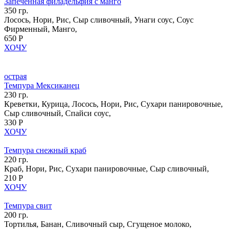
Запеченная филадельфия с манго
350 гр.
Лосось, Нори, Рис, Сыр сливочный, Унаги соус, Соус
Фирменный, Манго,
650 Р
ХОЧУ
острая
Темпура Мексиканец
230 гр.
Креветки, Курица, Лосось, Нори, Рис, Сухари панировочные,
Сыр сливочный, Спайси соус,
330 Р
ХОЧУ
Темпура снежный краб
220 гр.
Краб, Нори, Рис, Сухари панировочные, Сыр сливочный,
210 Р
ХОЧУ
Темпура свит
200 гр.
Тортилья, Банан, Сливочный сыр, Сгущеное молоко,