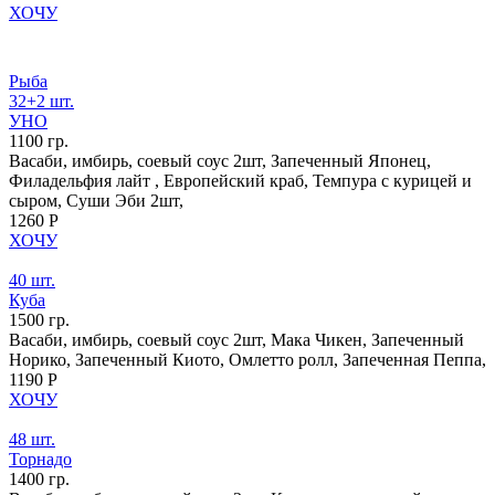
ХОЧУ
Рыба
32+2 шт.
УНО
1100 гр.
Васаби, имбирь, соевый соус 2шт, Запеченный Японец,
Филадельфия лайт , Европейский краб, Темпура с курицей и
сыром, Суши Эби 2шт,
1260 Р
ХОЧУ
40 шт.
Куба
1500 гр.
Васаби, имбирь, соевый соус 2шт, Мака Чикен, Запеченный
Норико, Запеченный Киото, Омлетто ролл, Запеченная Пеппа,
1190 Р
ХОЧУ
48 шт.
Торнадо
1400 гр.