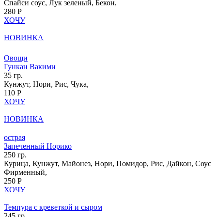
Спайси соус, Лук зеленый, Бекон,
280 Р
ХОЧУ
НОВИНКА
Овощи
Гункан Вакими
35 гр.
Кунжут, Нори, Рис, Чука,
110 Р
ХОЧУ
НОВИНКА
острая
Запеченный Норико
250 гр.
Курица, Кунжут, Майонез, Нори, Помидор, Рис, Дайкон, Соус
Фирменный,
250 Р
ХОЧУ
Темпура с креветкой и сыром
245 гр.