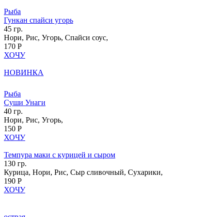
Рыба
Гункан спайси угорь
45 гр.
Нори, Рис, Угорь, Спайси соус,
170 Р
ХОЧУ
НОВИНКА
Рыба
Суши Унаги
40 гр.
Нори, Рис, Угорь,
150 Р
ХОЧУ
Темпура маки с курицей и сыром
130 гр.
Курица, Нори, Рис, Сыр сливочный, Сухарики,
190 Р
ХОЧУ
острая