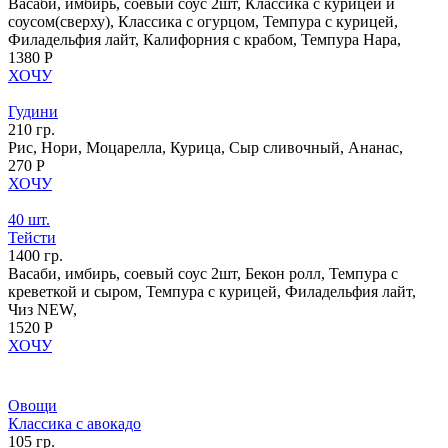
Васаби, имбирь, соевый соус 2шт, Классика с курицей и
соусом(сверху), Классика с огурцом, Темпура с курицей,
Филадельфия лайт, Калифорния с крабом, Темпура Нара,
1380 Р
ХОЧУ
Гудини
210 гр.
Рис, Нори, Моцарелла, Курица, Сыр сливочный, Ананас,
270 Р
ХОЧУ
40 шт.
Тейсти
1400 гр.
Васаби, имбирь, соевый соус 2шт, Бекон ролл, Темпура с
креветкой и сыром, Темпура с курицей, Филадельфия лайт,
Чиз NEW,
1520 Р
ХОЧУ
Овощи
Классика с авокадо
105 гр.