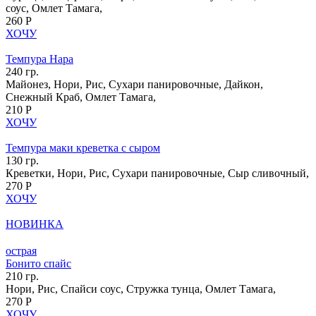
соус, Омлет Тамага,
260 Р
ХОЧУ
Темпура Нара
240 гр.
Майонез, Нори, Рис, Сухари панировочные, Дайкон,
Снежный Краб, Омлет Тамага,
210 Р
ХОЧУ
Темпура маки креветка с сыром
130 гр.
Креветки, Нори, Рис, Сухари панировочные, Сыр сливочный,
270 Р
ХОЧУ
НОВИНКА
острая
Бонито спайс
210 гр.
Нори, Рис, Спайси соус, Стружка тунца, Омлет Тамага,
270 Р
ХОЧУ