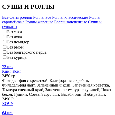
СУШИ И РОЛЛЫ
Все
Сеты роллов
Роллы все
Роллы классические
Роллы
европейские
Роллы жареные
Роллы запеченные
Суши и
гунканы
Без мяса
Без лука
Без помидор
Без рыбы
Без болгарского перца
Без курицы
72 шт.
Кинг-Конг
2450 гр.
Филадельфия с креветкой, Калифорния с крабом,
Филадельфия лайт, Запеченный Фудзи, Запеченная креветка,
Темпура снежный краб, Запеченная темпура с курицей, Чикен
бекон, Гудини, Соевый соус 5шт, Васаби 5шт, Имбирь 3шт,
2490 Р
ХОЧУ
64 шт.