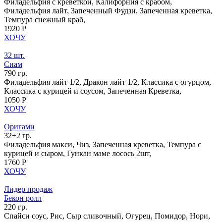
Филадельфия с креветкой, Калифорния с крабом,
Филадельфия лайт, Запеченный Фудзи, Запеченная креветка,
Темпура снежный краб,
1920 Р
ХОЧУ
32 шт.
Сиам
790 гр.
Филадельфия лайт 1/2, Дракон лайт 1/2, Классика с огурцом,
Классика с курицей и соусом, Запеченная Креветка,
1050 Р
ХОЧУ
Оригами
32+2 гр.
Филадельфия макси, Чиз, Запеченная креветка, Темпура с
курицей и сыром, Гункан маме лосось 2шт,
1760 Р
ХОЧУ
Лидер продаж
Бекон ролл
220 гр.
Спайси соус, Рис, Сыр сливочный, Огурец, Помидор, Нори,