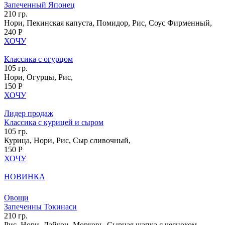
Запеченный Японец
210 гр.
Нори, Пекинская капуста, Помидор, Рис, Соус Фирменный,
240 Р
ХОЧУ
Классика с огурцом
105 гр.
Нори, Огурцы, Рис,
150 Р
ХОЧУ
Лидер продаж
Классика с курицей и сыром
105 гр.
Курица, Нори, Рис, Сыр сливочный,
150 Р
ХОЧУ
НОВИНКА
Овощи
Запеченны Токинаси
210 гр.
Рис, Нори, Дайкон, Морковь, Сырная шапка с чесноком,