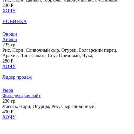
230 Р
ХОЧУ
НОВИНКА
Овощи
Хияши
235 гр.
Рис, Нори, Сливочный сыр, Огурец, Болгарский перец,
Арахис, Лист Салата, Соус Ореховый, Чука,
280 Р
ХОЧУ
Лидер продаж
Рыба
Филадельфия лайт
230 гр.
Лосось, Нори, Огурцы, Рис, Сыр сливочный,
490 Р
ХОЧУ