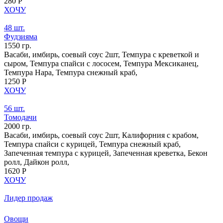
280 Р
ХОЧУ
48 шт.
Фудзияма
1550 гр.
Васаби, имбирь, соевый соус 2шт, Темпура с креветкой и
сыром, Темпура спайси с лососем, Темпура Мексиканец,
Темпура Нара, Темпура снежный краб,
1250 Р
ХОЧУ
56 шт.
Томодачи
2000 гр.
Васаби, имбирь, соевый соус 2шт, Калифорния с крабом,
Темпура спайси с курицей, Темпура снежный краб,
Запеченная темпура с курицей, Запеченная креветка, Бекон
ролл, Дайкон ролл,
1620 Р
ХОЧУ
Лидер продаж
Овощи