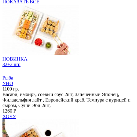
ПОКАЗАТЬ ВСЕ
НОВИНКА
32+2 шт.
Рыба
УНО
1100 гр.
Васаби, имбирь, соевый соус 2шт, Запеченный Японец,
Филадельфия лайт , Европейский краб, Темпура с курицей и
сыром, Суши Эби 2шт,
1260 Р
ХОЧУ