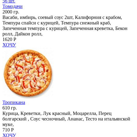
56 шт.
Томодачи
2000 гр.
Васаби, имбирь, соевый соус 2шт, Калифорния с крабом,
Темпура спайси с курицей, Темпура снежный краб,
Запеченная темпура с курицей, Запеченная креветка, Бекон
ролл, Дайкон ролл,
1620 Р
ХОЧУ
Тропикана
610 гр.
Курица, Креветки, Лук красный, Моцарелла, Перец
болгарский , Соус чесночный, Ананас, Тесто на итальянской
муке,
710 Р
ХОЧУ