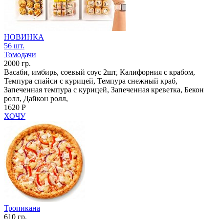
НОВИНКА
56 шт.
Томодачи
2000 гр.
Васаби, имбирь, соевый соус 2шт, Калифорния с крабом,
Темпура спайси с курицей, Темпура снежный краб,
Запеченная темпура с курицей, Запеченная креветка, Бекон
ролл, Дайкон ролл,
1620 Р
ХОЧУ
Тропикана
610 гр.