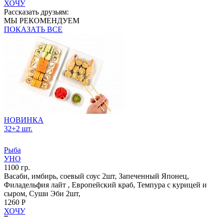
ХОЧУ
Рассказать друзьям:
МЫ РЕКОМЕНДУЕМ
ПОКАЗАТЬ ВСЕ
НОВИНКА
32+2 шт.
Рыба
УНО
1100 гр.
Васаби, имбирь, соевый соус 2шт, Запеченный Японец,
Филадельфия лайт , Европейский краб, Темпура с курицей и
сыром, Суши Эби 2шт,
1260 Р
ХОЧУ