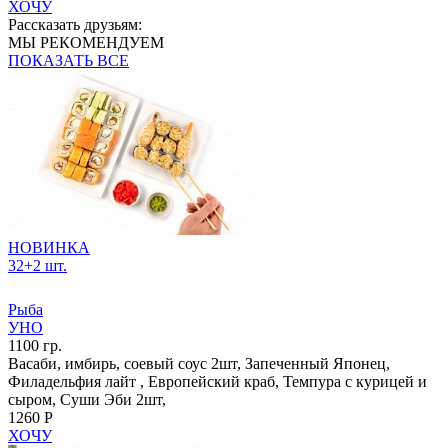
ХОЧУ
Рассказать друзьям:
МЫ РЕКОМЕНДУЕМ
ПОКАЗАТЬ ВСЕ
НОВИНКА
32+2 шт.
Рыба
УНО
1100 гр.
Васаби, имбирь, соевый соус 2шт, Запеченный Японец,
Филадельфия лайт , Европейский краб, Темпура с курицей и
сыром, Суши Эби 2шт,
1260 Р
ХОЧУ