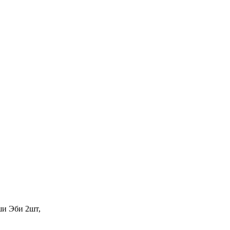
ши Эби 2шт,