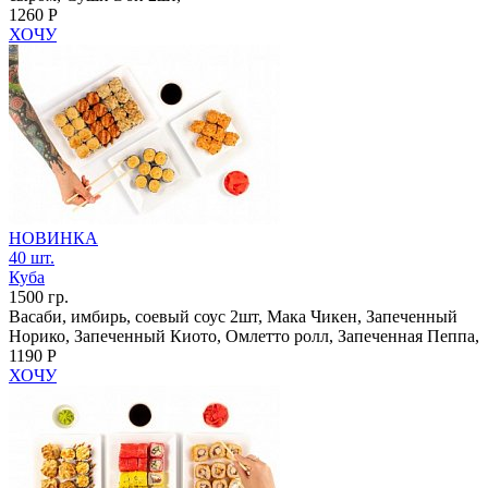
1260 Р
ХОЧУ
НОВИНКА
40 шт.
Куба
1500 гр.
Васаби, имбирь, соевый соус 2шт, Мака Чикен, Запеченный
Норико, Запеченный Киото, Омлетто ролл, Запеченная Пеппа,
1190 Р
ХОЧУ