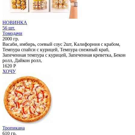
НОВИНКА
56 шт.
Томодачи
2000 гр.
Васаби, имбирь, соевый соус 2шт, Калифорния с крабом,
Темпура спайси с курицей, Темпура снежный краб,
Запеченная темпура с курицей, Запеченная креветка, Бекон
ролл, Дайкон ролл,
1620 Р
ХОЧУ
Тропикана
610 гр.