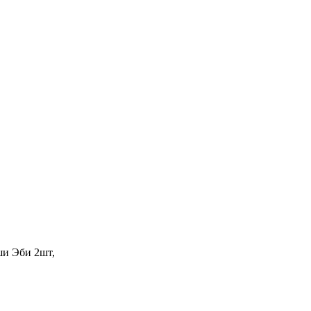
ши Эби 2шт,