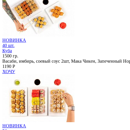
НОВИНКА
40 шт.
Куба
1500 гр.
Васаби, имбирь, соевый соус 2шт, Мака Чикен, Запеченный Но
1190 Р
ХОЧУ
НОВИНКА