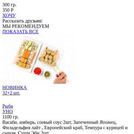
300 гр.
350 Р
ХОЧУ
Рассказать друзьям:
МЫ РЕКОМЕНДУЕМ
ПОКАЗАТЬ ВСЕ
НОВИНКА
32+2 шт.
Рыба
УНО
1100 гр.
Васаби, имбирь, соевый соус 2шт, Запеченный Японец,
Филадельфия лайт , Европейский краб, Темпура с курицей и
сыром, Суши Эби 2шт,